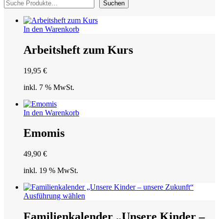
Suchen
In den Warenkorb
Arbeitsheft zum Kurs
19,95
€
inkl. 7 % MwSt.
In den Warenkorb
Emomis
49,90
€
inkl. 19 % MwSt.
Dieses
Ausführung wählen
Produkt
weist
Familienkalender „Unsere Kinder –