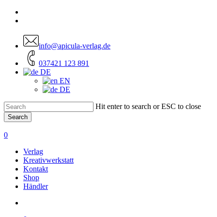
Skip
facebook
to
instagram
main
content
info@apicula-verlag.de
037421 123 891
DE
EN
DE
Hit enter to search or ESC to close
Search
Close
Search
account
0
Menu
Verlag
Kreativwerkstatt
Kontakt
Shop
Händler
account