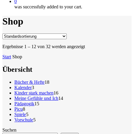
0
was successfully added to your cart.
Shop
Ergebnisse 1 – 12 von 32 werden angezeigt
Start
Shop
Übersicht
18
Bücher & Hefte
18
3
Produkte
Kalender
3
Produkte
16
Kinder stark machen
16
Produkte
14
Meine Gefühle und Ich
14
15
Produkte
Pädagogik
15
8
Produkte
Picu
8
Produkte
5
Spiele
5
Produkte
5
Vorschule
5
Produkte
Suchen