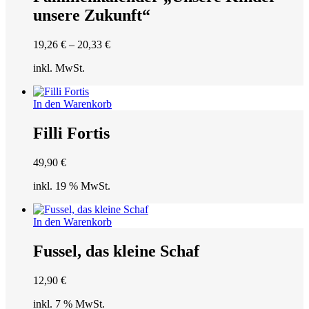
mehrere
unsere Zukunft“
Varianten
auf.
Die
19,26
€
–
20,33
€
Optionen
können
inkl. MwSt.
auf
der
Produktseite
In den Warenkorb
gewählt
werden
Filli Fortis
49,90
€
inkl. 19 % MwSt.
In den Warenkorb
Fussel, das kleine Schaf
12,90
€
inkl. 7 % MwSt.