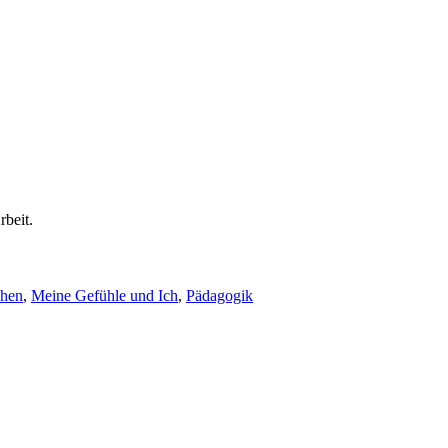
rbeit.
chen
,
Meine Gefühle und Ich
,
Pädagogik