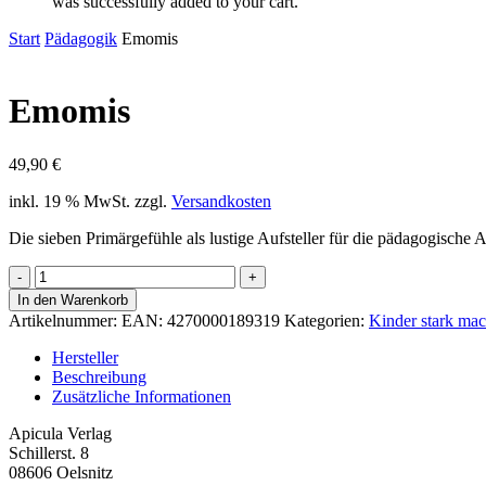
was successfully added to your cart.
Start
Pädagogik
Emomis
Emomis
49,90
€
inkl. 19 % MwSt.
zzgl.
Versandkosten
Die sieben Primärgefühle als lustige Aufsteller für die pädagogische A
Emomis
Menge
In den Warenkorb
Artikelnummer:
EAN: 4270000189319
Kategorien:
Kinder stark ma
Hersteller
Beschreibung
Zusätzliche Informationen
Apicula Verlag
Schillerst. 8
08606 Oelsnitz