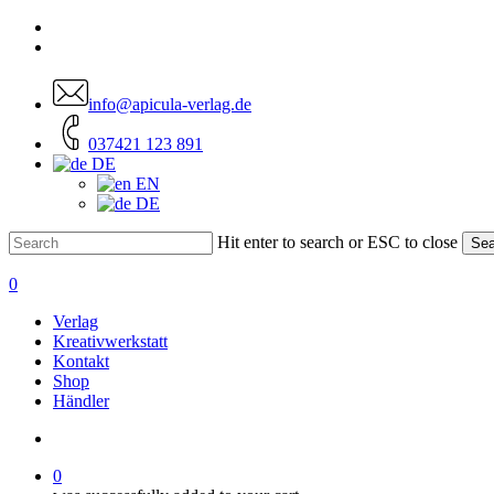
Skip
facebook
to
instagram
main
content
info@apicula-verlag.de
037421 123 891
DE
EN
DE
Hit enter to search or ESC to close
Sea
Close
Search
account
0
Menu
Verlag
Kreativwerkstatt
Kontakt
Shop
Händler
account
0