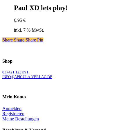
Paul XD lets play!
6,95
€
inkl. 7 % MwSt.
Share
Share
Share
Share
Pin
Shop
037421 123 891
INFO@APICULA-VERLAG.DE
Mein Konto
Anmelden
Registrieren
Meine Bestellungen