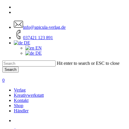
Skip
facebook
to
instagram
main
content
info@apicula-verlag.de
037421 123 891
DE
EN
DE
Hit enter to search or ESC to close
Search
Close
Search
account
0
Menu
Verlag
Kreativwerkstatt
Kontakt
Shop
Händler
account