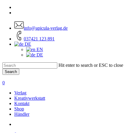
Skip
facebook
to
instagram
main
content
info@apicula-verlag.de
037421 123 891
DE
EN
DE
Hit enter to search or ESC to close
Search
Close
Search
account
0
Menu
Verlag
Kreativwerkstatt
Kontakt
Shop
Händler
account