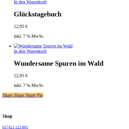
In den Warenkorb
Glückstagebuch
12,95
€
inkl. 7 % MwSt.
In den Warenkorb
Wundersame Spuren im Wald
12,95
€
inkl. 7 % MwSt.
Share
Share
Share
Share
Pin
Shop
037421 123 891